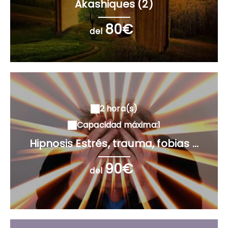
Akashiques (2)
80€
del
2 hora(s)
Capacidad máxima:1
Hipnosis Estrés, trauma, fobias ...
90€
del