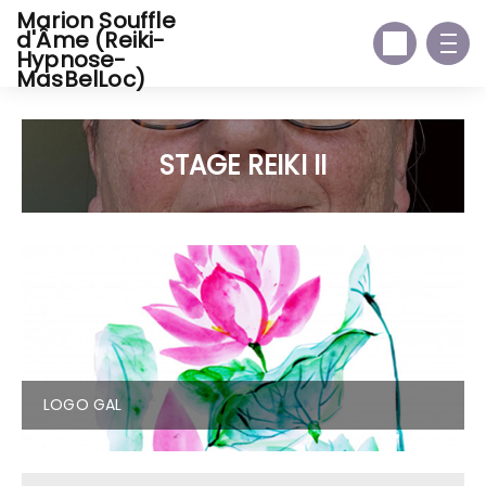
Marion Souffle
d'Âme (Reiki-
Hypnose-
MasBelLoc)
STAGE REIKI II
LOGO GAL