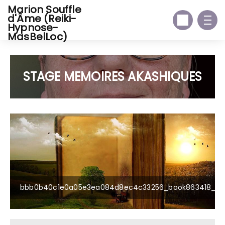
Marion Souffle
d'Âme (Reiki-
Hypnose-
MasBelLoc)
STAGE MEMOIRES AKASHIQUES
bbb0b40c1e0a05e3ea084d8ec4c33256_book863418_12