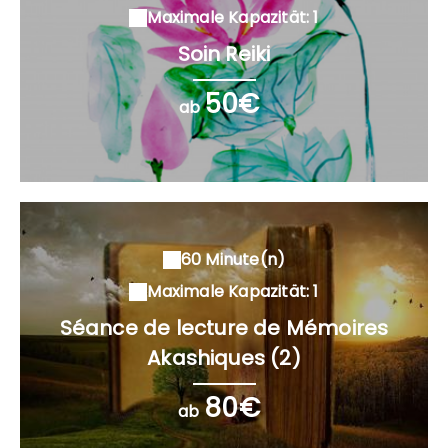
Maximale Kapazität: 1
Soin Reiki
50€
ab
60 Minute(n)
Maximale Kapazität: 1
Séance de lecture de Mémoires
Akashiques (2)
80€
ab