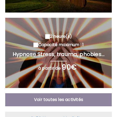
2 heure(s)
Capacité maximum : 1
Hypnose Stress, trauma, phobies...
90€
à partir de
Voir toutes les activités